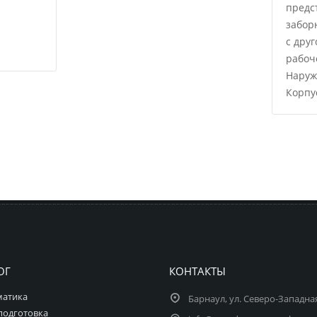
предс
забор
с дру
рабоче
Наруж
Корпус
ОГ
КОНТАКТЫ
матика
Барнаул, ул. Северо-Западная
подготовка