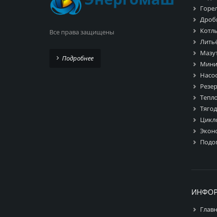
Горе
Дроб
Котл
Все права защищены
Лить
Мазу
Подробнее
Мини
Насо
Резе
Тепл
Тяго
Цикл
Экон
Подо
ИНФО
Глав