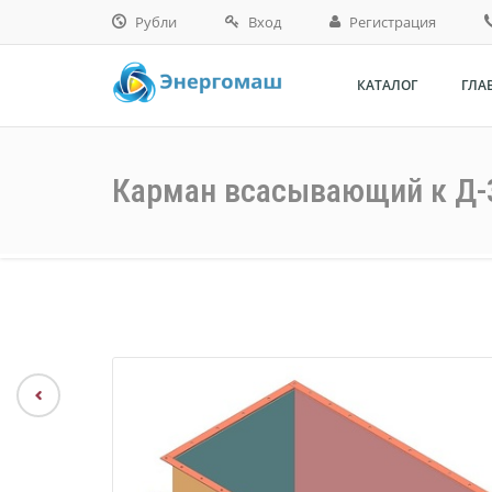
Рубли
Вход
Регистрация
рубли
КАТАЛОГ
ГЛА
доллары
тенге
Карман всасывающий к Д-