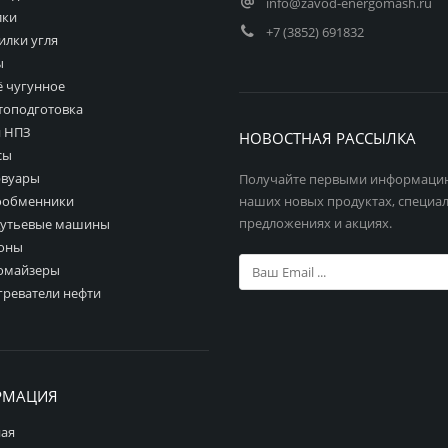
info@zavod-energomash.ru
лки
+7 (3852) 691832
илки угля
ы
ё чугунное
топодготовка
 НПЗ
НОВОСТНАЯ РАССЫЛКА
сы
рвуары
Получайте первыми информаци
ообменники
наших новых продуктах, специа
предложениях и акциях.
дутьевые машины
оны
омайзеры
греватели нефти
РМАЦИЯ
ная