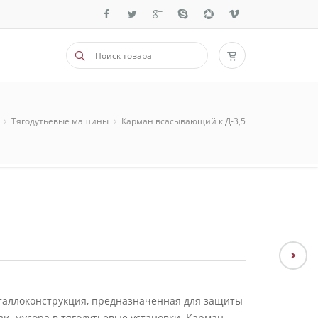
Тягодутьевые машины
Карман всасывающий к Д-3,5
таллоконструкция, предназначенная для защиты
и, мусора в тягодутьевые установки. Карман