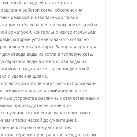
ложенный на задней стенке котла.
правления работой котла, обеспечения
тных режимов и безопасных условий
уатации котёл оснащён предохранительной и
ной арматурой, контрольно измерительными
рами, которые устанавливаются согласно
 расположения арматуры. Запорная арматура
 для отвода воды из котла в тепловую сеть,
да обратной воды в котёл, слива воды из
 выпуска воздуха из котла, периодической
вки и удаления шлама.
омплектации котлов могут быть использованы
ые, жидкотопливные и комбинированные
очные устройства различных отечественных и
ежных производителей, имеющих
етствующие технические характеристики с
нием и технической документацией,
гаемой к горелочному устройству.
онтаже горелки пространство между стволом