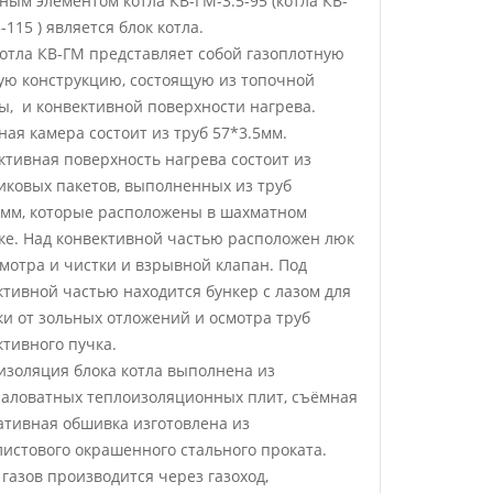
ным элементом котла КВ-ГМ-3.5-95 (котла КВ-
-115 ) является блок котла.
котла КВ-ГМ представляет собой газоплотную
ую конструкцию, состоящую из топочной
ы, и конвективной поверхности нагрева.
ная камера состоит из труб 57*3.5мм.
ктивная поверхность нагрева состоит из
иковых пакетов, выполненных из труб
5мм, которые расположены в шахматном
ке. Над конвективной частью расположен люк
смотра и чистки и взрывной клапан. Под
ктивной частью находится бункер с лазом для
ки от зольных отложений и осмотра труб
ктивного пучка.
изоляция блока котла выполнена из
аловатных теплоизоляционных плит, съёмная
ативная обшивка изготовлена из
листового окрашенного стального проката.
газов производится через газоход,