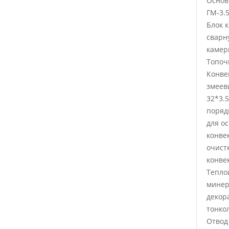
Основ
ГМ-3.5
Блок 
сварн
камер
Топоч
Конве
змеев
32*3.
поряд
для о
конве
очист
конве
Тепло
минер
декор
тонко
Отвод 