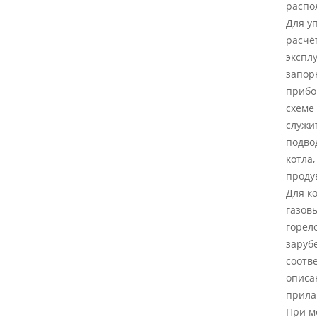
распо
Для у
расчё
экспл
запор
прибо
схеме
служит
подво
котла,
проду
Для к
газов
горел
заруб
соотв
описа
прила
При м