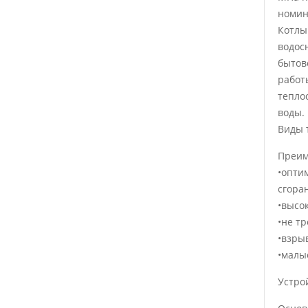
номин
Котлы
водос
бытов
работ
тепло
воды.
Виды т
Преиму
•опти
сгора
•высо
•не т
•взры
•малы
Устро