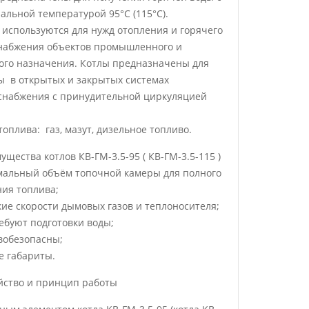
альной температурой 95°С (115°С).
 используются для нужд отопления и горячего
набжения объектов промышленного и
ого назначения. Котлы предназначены для
ы в открытых и закрытых системах
снабжения с принудительной циркуляцией
оплива: газ, мазут, дизельное топливо.
щества котлов КВ-ГМ-3.5-95 ( КВ-ГМ-3.5-115 )
мальный объём топочной камеры для полного
ния топлива;
кие скорости дымовых газов и теплоносителя;
ребуют подготовки воды;
вобезопасны;
е габариты.
йство и принцип работы