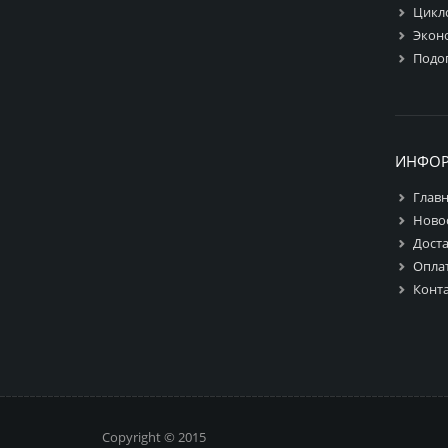
Цикл
Экон
Подо
ИНФО
Глав
Ново
Дост
Опла
Конт
Copyright © 2015