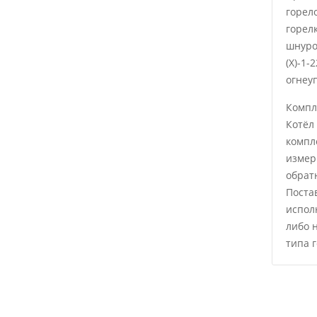
горел
горел
шнуро
(Х)-1-
огнеу
Компл
Котёл
компл
измер
обрат
Поста
испол
либо 
типа 