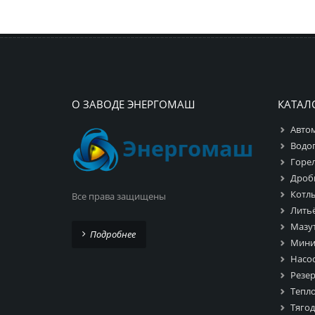
О ЗАВОДЕ ЭНЕРГОМАШ
КАТАЛ
Авто
Водо
Горе
Дроб
Котл
Все права защищены
Лить
Мазу
Подробнее
Мини
Насо
Резе
Тепл
Тяго