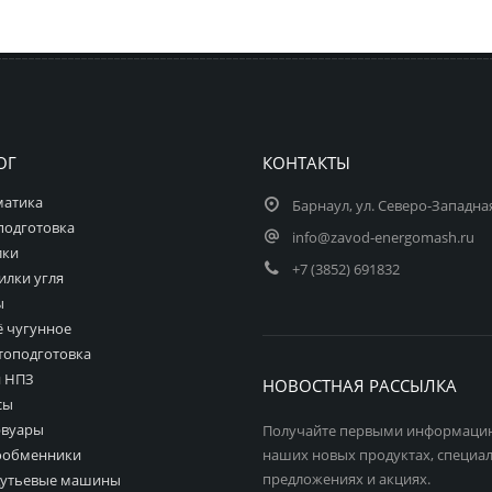
ОГ
КОНТАКТЫ
матика
Барнаул, ул. Северо-Западная
подготовка
info@zavod-energomash.ru
лки
+7 (3852) 691832
илки угля
ы
ё чугунное
топодготовка
 НПЗ
НОВОСТНАЯ РАССЫЛКА
сы
рвуары
Получайте первыми информаци
ообменники
наших новых продуктах, специа
предложениях и акциях.
дутьевые машины