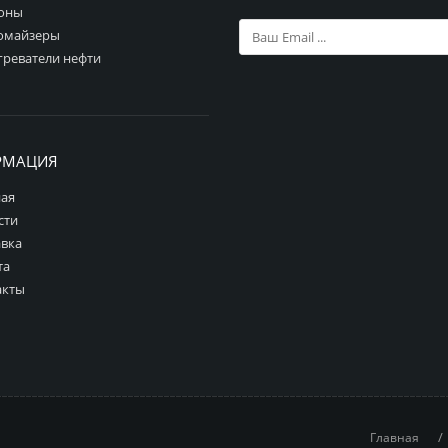
оны
омайзеры
греватели нефти
РМАЦИЯ
ная
сти
авка
та
акты
/
Главная