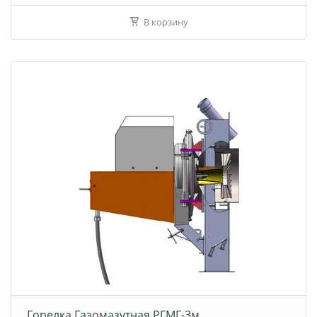
В корзину
Горелка Газомазутная РГМГ-3м